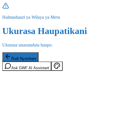
Halmashauri ya Wilaya ya Meru
Ukurasa Haupatikani
Ukurasa unaoutafuta haupo.
Rudi Nyumbani
Ask GWF AI Assistant